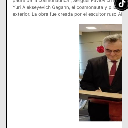
padre de la cosmonáutica"; Serguei Pávlovich Korolev
Yuri Alekseyevich Gagarín, el cosmonauta y piloto so
exterior. La obra fue creada por el escultor ruso Ale