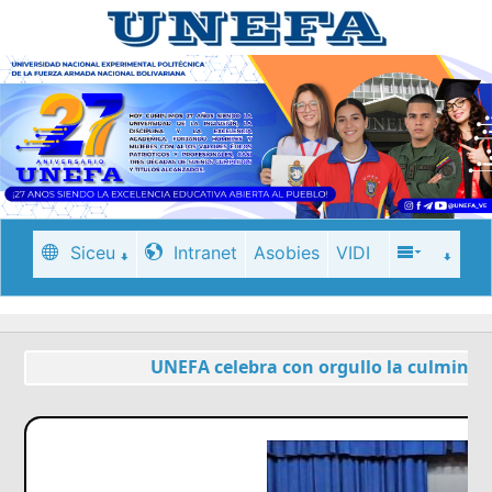
Siceu
Intranet
Asobies
VIDI
UNEFA celebra con orgullo la culminaci