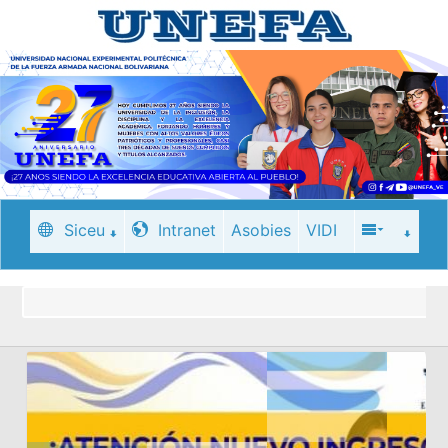
Siceu
Intranet
Asobies
VIDI