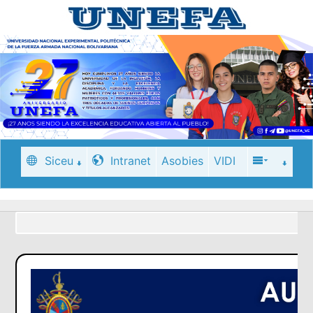
Siceu
Intranet
Asobies
VIDI